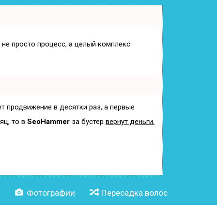
о не просто процесс, а целый комплекс
.
ет продвижение в десятки раз, а первые
яц, то в
SeoHammer
за бустер
вернут деньги.
и
Фотографии
Пересадка волос