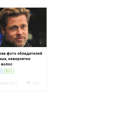
рка фото обладателей
вых, невероятно
 волос
и
Фото
тября 2017
205