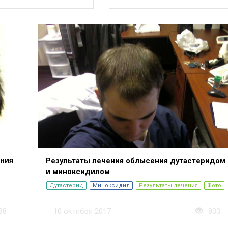
ния
Результаты лечения облысения дутастеридом
и миноксидилом
Дутастерид
Миноксидил
Результаты лечения
Фото
88
10 октября 2017
833