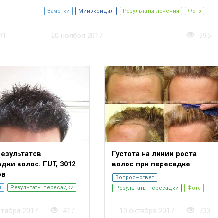
Заметки
Миноксидил
Результаты лечения
Фото
91
20 ноября 2017
695
результатов
Густота на линии роста
дки волос. FUT, 3012
волос при пересадке
ов
Вопрос–ответ
и
Результаты пересадки
Результаты пересадки
Фото
ктября 2017
417
10 октября 2017
733