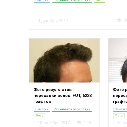
Заметки
Результаты пересадки
Фото
4 декабря 2017
4
Фото результатов
Фото 
пересадки волос. FUT, 6228
переса
графтов
графт
Заметки
Результаты пересадки
Заметк
Фото
Фото
10 октября 2017
290
10 о