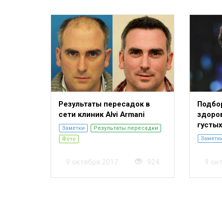
Результаты пересадок в
Подбо
сети клиник Alvi Armani
здоро
густых
Заметки
Результаты пересадки
Заметк
Фото
9 октября 2017
924
9 ок