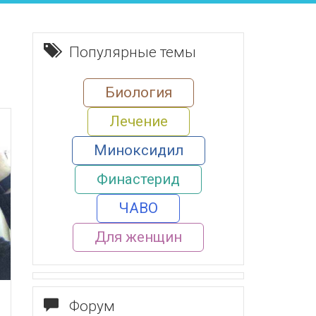
Популярные темы
Биология
Лечение
Миноксидил
Финастерид
ЧАВО
Для женщин
Форум