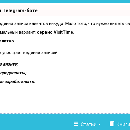
 Telegram-боте
ведения записи клиентов никуда. Мало того, что нужно видеть с
имальный вариант:
сервис VisitTime.
платно
.
й упрощает ведение записей:
 визите;
 предоплаты;
ше зарабатывать;
Статьи
Книг