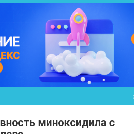
ность миноксидила с