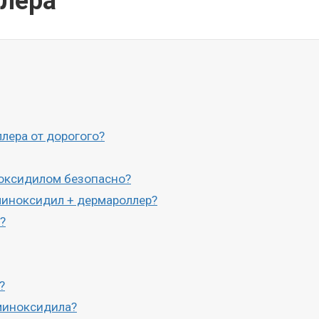
лера
лера от дорогого?
ноксидилом безопасно?
миноксидил + дермароллер?
?
?
миноксидила?