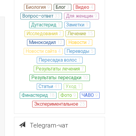
Биология
9
Блог
3
Видео
4
Вопрос–ответ
33
Для женщин
9
Дутастерид
5
Заметки
9
Исследования
2
Лечение
15
Миноксидил
12
Новости
2
Новости сайта
4
Переводы
5
Пересадка волос
1
Результаты лечения
7
Результаты пересадки
10
Статьи
41
Уход
1
Финастерид
18
Фото
9
ЧАВО
9
Экспериментальное
25
Telegram-чат