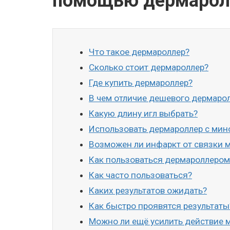
помощью дермарол
Что такое дермароллер?
Сколько стоит дермароллер?
Где купить дермароллер?
В чем отличие дешевого дермарол
Какую длину игл выбрать?
Использовать дермароллер с ми
Возможен ли инфаркт от связки 
Как пользоваться дермароллером
Как часто пользоваться?
Каких результатов ожидать?
Как быстро проявятся результаты
Можно ли ещё усилить действие 