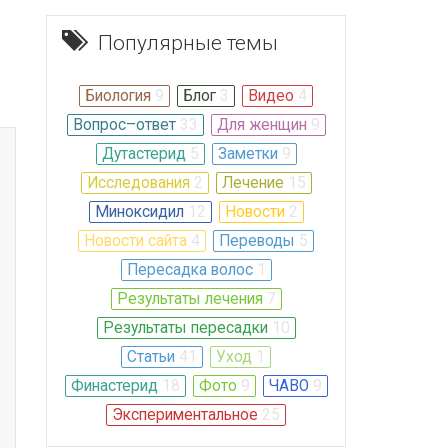
Популярные темы
Биология
9
Блог
3
Видео
4
Вопрос–ответ
33
Для женщин
9
Дутастерид
5
Заметки
9
Исследования
2
Лечение
15
Миноксидил
12
Новости
2
Новости сайта
4
Переводы
5
Пересадка волос
1
Результаты лечения
7
Результаты пересадки
10
Статьи
41
Уход
1
Финастерид
18
Фото
9
ЧАВО
9
Экспериментальное
25