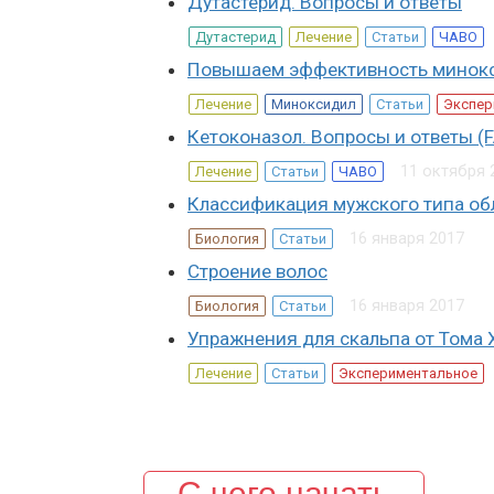
Дутастерид. Вопросы и ответы
Дутастерид
Лечение
Статьи
ЧАВО
Повышаем эффективность минокс
Лечение
Миноксидил
Статьи
Экспер
Кетоконазол. Вопросы и ответы (
11 октября 
Лечение
Статьи
ЧАВО
Классификация мужского типа об
16 января 2017
Биология
Статьи
Строение волос
16 января 2017
Биология
Статьи
Упражнения для скальпа от Тома 
Лечение
Статьи
Экспериментальное
С чего начать